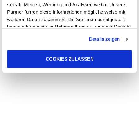
soziale Medien, Werbung und Analysen weiter. Unsere
Partner führen diese Informationen möglicherweise mit
weiteren Daten zusammen, die Sie ihnen bereitgestellt
Leben in Fülle
haben oder die sie im Rahmen Ihrer Nutzung der Dienste
gesammelt haben. Sie geben Einwilligung zu unseren
„Ich bin gekommen, damit sie das Leben haben und
Details zeigen
Cookies, wenn Sie unsere Webseite weiterhin nutzen.
es in Fülle haben.“
(Joh 10,10 – Monatsspruch für August 2026)
COOKIES ZULASSEN