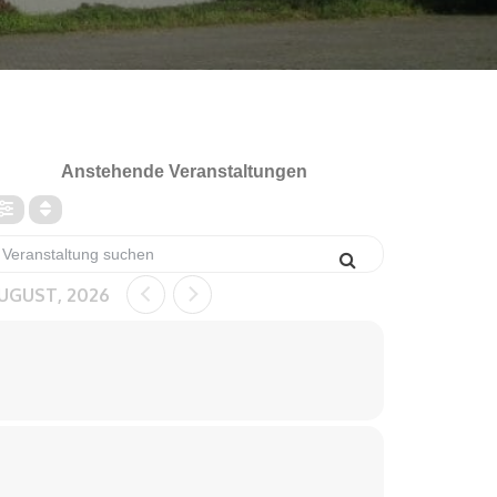
Anstehende Veranstaltungen
UGUST, 2026
SO
ISRAELGOTTESDIENS
09
T IN DER
AUG
STIFTSKIRCHE
WINDECKEN