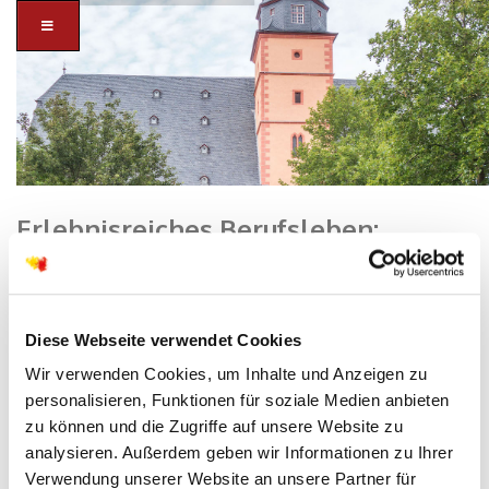
Erlebnisreiches Berufsleben:
Pfarrerin Katrin Kautz wird am
Sonntag in den Ruhestand
verabschiedet.
Diese Webseite verwendet Cookies
Home
/
Hanau-Stadtkirchengemeinde
/ Erlebnisreiches Berufsleben:
Wir verwenden Cookies, um Inhalte und Anzeigen zu
Pfarrerin Katrin Kautz wird am Sonntag in den Ruhestand
verabschiedet.
personalisieren, Funktionen für soziale Medien anbieten
zu können und die Zugriffe auf unsere Website zu
analysieren. Außerdem geben wir Informationen zu Ihrer
Verwendung unserer Website an unsere Partner für