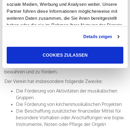
soziale Medien, Werbung und Analysen weiter. Unsere
Partner führen diese Informationen möglicherweise mit
weiteren Daten zusammen, die Sie ihnen bereitgestellt
haben oder die sie im Rahmen Ihrer Nutzung der Dienste
Vorstand: Ulrich Rathfelder, Christoph Neeb, Gwendolyn Völker,
gesammelt haben. Sie geben Einwilligung zu unseren
Bernhard Thomas (Foto: Föderverein KlangKirche e.V.)
Details zeigen
Cookies, wenn Sie unsere Webseite weiterhin nutzen.
Wir sind ein engagierter Verein, der die
kirchenmusikalischen Aktivitäten der Evangelischen
COOKIES ZULASSEN
Kirchengemeinde Bergen-Enkheim unterstützt. Unser Ziel
ist es, die Vielfalt der Musik in unseren Kirchen zu
bewahren und zu fördern.
Der Verein hat insbesondere folgende Zwecke:
Die Förderung von Aktivitäten der musikalischen
Gruppen
Die Förderung von kirchenmusikalischen Projekten
Die Beschaffung zusätzlicher finanzieller Mittel für
besondere Vorhaben oder Anschaffungen wie bspw.
Instrumente, Noten oder Pflege der Orgeln