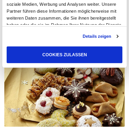
soziale Medien, Werbung und Analysen weiter. Unsere
„Macht hoch die Tür, die Tor macht weit…..“ Seit Montag
Partner führen diese Informationen möglicherweise mit
haben die Weihnachtsmärkte ihre Türen geöffnet und
weiteren Daten zusammen, die Sie ihnen bereitgestellt
locken uns mit dem Duft nach Bratwurst, Kartoffelpuffern,
Lebkuchen und anderen Leckereien aus ...
haben oder die sie im Rahmen Ihrer Nutzung der Dienste
gesammelt haben. Sie geben Einwilligung zu unseren
Details zeigen
Cookies, wenn Sie unsere Webseite weiterhin nutzen.
WEITERLESEN
COOKIES ZULASSEN