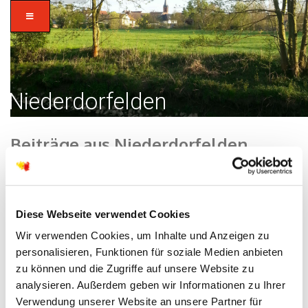
Niederdorfelden
Beiträge aus Niederdorfelden
Home
/
Gronau
/
Niederdorfelden
/
Diese Webseite verwendet Cookies
Wir verwenden Cookies, um Inhalte und Anzeigen zu
Sonntagsgruß zum ersten Advent,
personalisieren, Funktionen für soziale Medien anbieten
zu können und die Zugriffe auf unsere Website zu
3.12.2023
analysieren. Außerdem geben wir Informationen zu Ihrer
by
kirchenkreishanauweb
Dez 03 2023
0 Comments
Verwendung unserer Website an unsere Partner für