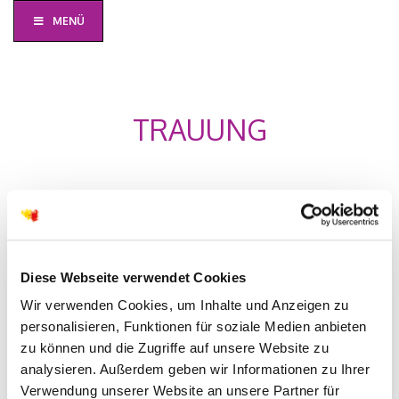
MENÜ
TRAUUNG
Sie haben vor zu heiraten und möchten dies – außer im
Standesamt – auch in einem Gottesdienst feiern?
Herzlich willkommen!
Diese Webseite verwendet Cookies
Um das Traugespräch zu verabreden, wenden Sie sich am
Wir verwenden Cookies, um Inhalte und Anzeigen zu
besten an Ihre Pfarrerin oder Ihren Pfarrer (siehe
personalisieren, Funktionen für soziale Medien anbieten
“Konktakte”). Dort kann alles zur Sprache kommen, was
zu können und die Zugriffe auf unsere Website zu
für die Vorbereitung auf den Trau-Gottesdienst wichtig
analysieren. Außerdem geben wir Informationen zu Ihrer
ist.
Verwendung unserer Website an unsere Partner für