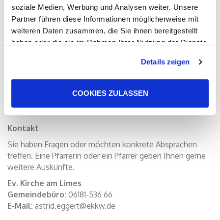
Ein Tipp: Je frühzeitiger Sie den Traugottesdienst
soziale Medien, Werbung und Analysen weiter. Unsere
anmelden, desto besser lässt sich gewährleisten, dass die
Partner führen diese Informationen möglicherweise mit
von Ihnen gewählte Kirche, aber auch die Pfarrerin, der
weiteren Daten zusammen, die Sie ihnen bereitgestellt
Organist, und die Küsterin am gewünschten Termin
haben oder die sie im Rahmen Ihrer Nutzung der Dienste
verfügbar sind.
gesammelt haben. Sie geben Einwilligung zu unseren
Details zeigen
Cookies, wenn Sie unsere Webseite weiterhin nutzen.
Ausführliche Antworten zu allen Fragen rund um das
Thema Trauung finden Sie hier auf der Internetseite der
Evangelischen Kirche zu Kurhessen-Waldeck.
COOKIES ZULASSEN
Kontakt
Sie haben Fragen oder möchten konkrete Absprachen
treffen. Eine Pfarrerin oder ein Pfarrer geben Ihnen gerne
weitere Auskünfte.
Ev. Kirche am Limes
Gemeindebüro:
06181-536 66
E-Mail:
astrid.eggert@ekkw.de