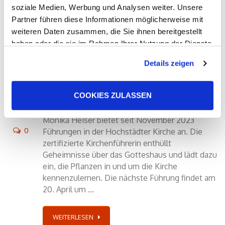
soziale Medien, Werbung und Analysen weiter. Unsere
Partner führen diese Informationen möglicherweise mit
weiteren Daten zusammen, die Sie ihnen bereitgestellt
haben oder die sie im Rahmen Ihrer Nutzung der Dienste
gesammelt haben. Sie geben Einwilligung zu unseren
Details zeigen
07
Cookies, wenn Sie unsere Webseite weiterhin nutzen.
Was blüht denn da in der
APR
Kirche?
COOKIES ZULASSEN
by
Ulrike Pongratz
in
Dekanat
,
Hochstadt
Monika Heiser bietet seit November 2023
0
Führungen in der Hochstädter Kirche an. Die
zertifizierte Kirchenführerin enthüllt
Geheimnisse über das Gotteshaus und lädt dazu
ein, die Pflanzen in und um die Kirche
kennenzulernen. Die nächste Führung findet am
20. April um ...
WEITERLESEN