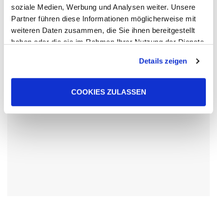
Lorem ipsum dolor sit amet, consectetur adipiscing elit.
soziale Medien, Werbung und Analysen weiter. Unsere
Ut elit tellus, luctus nec ullamcorper mattis, pulvinar
Partner führen diese Informationen möglicherweise mit
dapibus leo.
weiteren Daten zusammen, die Sie ihnen bereitgestellt
haben oder die sie im Rahmen Ihrer Nutzung der Dienste
gesammelt haben. Sie geben Einwilligung zu unseren
Details zeigen
Cookies, wenn Sie unsere Webseite weiterhin nutzen.
COOKIES ZULASSEN