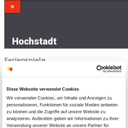
Hochstadt
Ferienspiele
Home
/
Kirchengemeinden
/ Ferienspiele
Diese Webseite verwendet Cookies
Wir verwenden Cookies, um Inhalte und Anzeigen zu
personalisieren, Funktionen für soziale Medien anbieten
Lorem ipsum
zu können und die Zugriffe auf unsere Website zu
analysieren. Außerdem geben wir Informationen zu Ihrer
I am text block. Click edit button to change this text.
Verwendung unserer Website an unsere Partner für