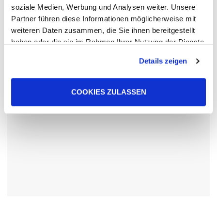
Lorem ipsum dolor sit amet, consectetur adipiscing elit.
soziale Medien, Werbung und Analysen weiter. Unsere
Ut elit tellus, luctus nec ullamcorper mattis, pulvinar
Partner führen diese Informationen möglicherweise mit
dapibus leo.
weiteren Daten zusammen, die Sie ihnen bereitgestellt
haben oder die sie im Rahmen Ihrer Nutzung der Dienste
gesammelt haben. Sie geben Einwilligung zu unseren
Details zeigen
Cookies, wenn Sie unsere Webseite weiterhin nutzen.
COOKIES ZULASSEN