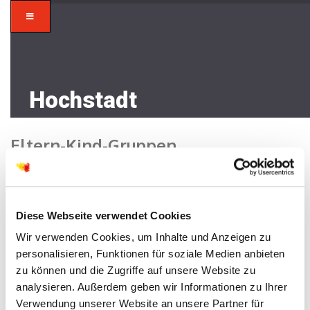
Hochstadt
Eltern-Kind-Gruppen
Home
/
Kirchengemeinden
/ Eltern-Kind-Gruppen
Diese Webseite verwendet Cookies
Wir verwenden Cookies, um Inhalte und Anzeigen zu
personalisieren, Funktionen für soziale Medien anbieten
Lorem ipsum
zu können und die Zugriffe auf unsere Website zu
analysieren. Außerdem geben wir Informationen zu Ihrer
I am text block. Click edit button to change this text.
Verwendung unserer Website an unsere Partner für