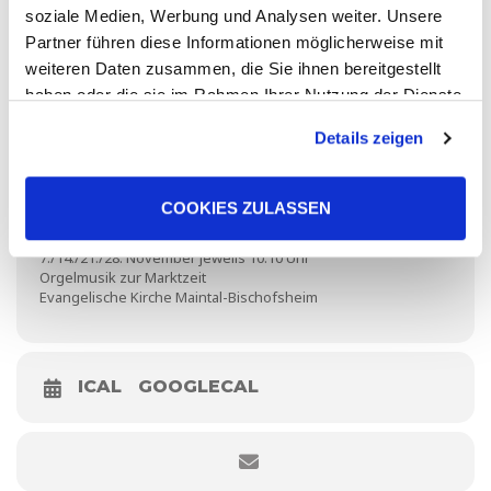
(Freitag) 10:10
soziale Medien, Werbung und Analysen weiter. Unsere
Partner führen diese Informationen möglicherweise mit
weiteren Daten zusammen, die Sie ihnen bereitgestellt
ORT
haben oder die sie im Rahmen Ihrer Nutzung der Dienste
gesammelt haben. Sie geben Einwilligung zu unseren
Ev. Kirche Bischofsheim
Details zeigen
Alt Bischofsheim 17, 63477 Maintal
Cookies, wenn Sie unsere Webseite weiterhin nutzen.
COOKIES ZULASSEN
VERANSTALTUNGSBESCHREIBUNG
7./14./21./28. November jeweils 10.10 Uhr
Orgelmusik zur Marktzeit
Evangelische Kirche Maintal-Bischofsheim
ICAL
GOOGLECAL