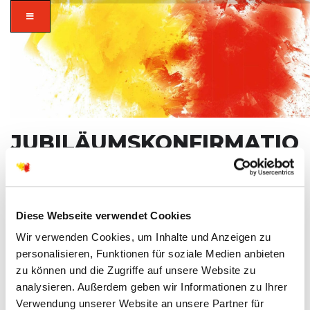
JUBILÄUMSKONFIRMATIO
FÜR BEIDE ORTSTEILE
MIT ABENDMAHL IN
KILIANSTÄDTEN -
zusammen in
Diese Webseite verwendet Cookies
PFARRERIN JOHANNA
vielfalt glauben.
Wir verwenden Cookies, um Inhalte und Anzeigen zu
REUHL
personalisieren, Funktionen für soziale Medien anbieten
zu können und die Zugriffe auf unsere Website zu
PFRIN. JOHANNA REUHL
analysieren. Außerdem geben wir Informationen zu Ihrer
SO
21
Verwendung unserer Website an unsere Partner für