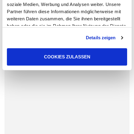
SEPT
soziale Medien, Werbung und Analysen weiter. Unsere
Partner führen diese Informationen möglicherweise mit
weiteren Daten zusammen, die Sie ihnen bereitgestellt
haben oder die sie im Rahmen Ihrer Nutzung der Dienste
gesammelt haben. Sie geben Einwilligung zu unseren
Details zeigen
Cookies, wenn Sie unsere Webseite weiterhin nutzen.
COOKIES ZULASSEN