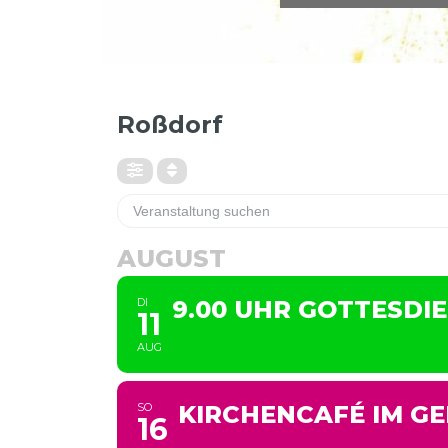
KIRCHENGEMEINDE / EINRICHTUN
Roßdorf
AUGUST
DI
9.00 UHR GOTTESD
11
AUG
SO
KIRCHENCAFÉ IM G
16