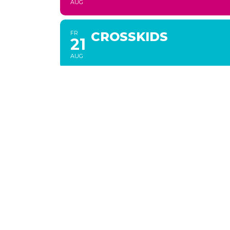
AUG
FR
CROSSKIDS
21
AUG
SA
HANDKÄS & ÄPPEL
22
AUG
SO
10.00 UHR GOTTESD
23
AUG
SO
KIGO MIT ANSCHLI
23
BQ....
AUG
... MIT DEN FAMILIEN DER KIN