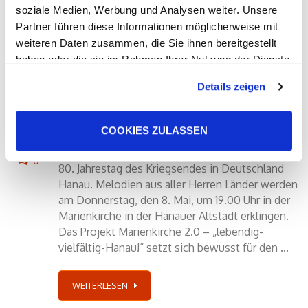
soziale Medien, Werbung und Analysen weiter. Unsere
Partner führen diese Informationen möglicherweise mit
weiteren Daten zusammen, die Sie ihnen bereitgestellt
haben oder die sie im Rahmen Ihrer Nutzung der Dienste
30
gesammelt haben. Sie geben Einwilligung zu unseren
Friedenkonzert in der
Details zeigen
Cookies, wenn Sie unsere Webseite weiterhin nutzen.
APR
Marienkirche Hanau
by
jlink_stadtkirchengemeinde
COOKIES ZULASSEN
in
Hanau-Stadtkirchengemeinde
,
Hanau-
Stadtkirchengemeinde
,
Marienkirche 2.0
0
80. Jahrestag des Kriegsendes in Deutschland
Hanau. Melodien aus aller Herren Länder werden
am Donnerstag, den 8. Mai, um 19.00 Uhr in der
Marienkirche in der Hanauer Altstadt erklingen.
Das Projekt Marienkirche 2.0 – „lebendig-
vielfältig-Hanau!“ setzt sich bewusst für den ...
WEITERLESEN