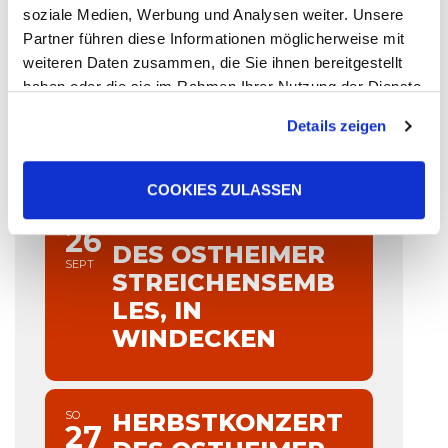
VERANSTALTUNGEN AN
soziale Medien, Werbung und Analysen weiter. Unsere
DIESEM ORT
Partner führen diese Informationen möglicherweise mit
weiteren Daten zusammen, die Sie ihnen bereitgestellt
haben oder die sie im Rahmen Ihrer Nutzung der Dienste
gesammelt haben. Sie geben Einwilligung zu unseren
Details zeigen
Cookies, wenn Sie unsere Webseite weiterhin nutzen.
SEPTEMBER
COOKIES ZULASSEN
SA
HERBSTKONZERT
26
DES OSTHEIMER
SEPT
STREICHENSEMB
LES, IN
WINDECKEN
SO
HERBSTKONZERT
27