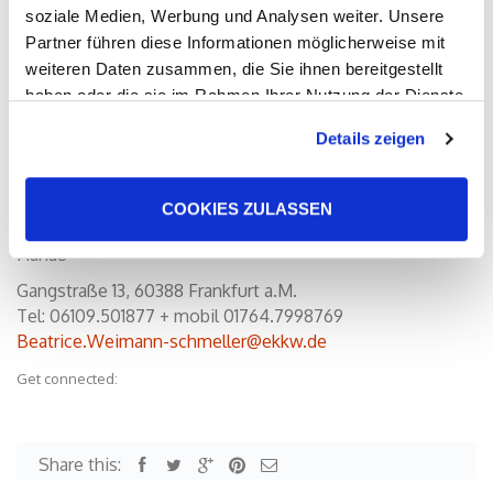
soziale Medien, Werbung und Analysen weiter. Unsere
0
Partner führen diese Informationen möglicherweise mit
weiteren Daten zusammen, die Sie ihnen bereitgestellt
haben oder die sie im Rahmen Ihrer Nutzung der Dienste
gesammelt haben. Sie geben Einwilligung zu unseren
Details zeigen
Cookies, wenn Sie unsere Webseite weiterhin nutzen.
Pfarrerin im St. Vinzenz-Krankenhaus, im Hospiz Louise
COOKIES ZULASSEN
de Marillac und im Alten- und Pflegeheim Wohnstift
Hanau
Gangstraße 13, 60388 Frankfurt a.M.
Tel: 06109.501877 + mobil 01764.7998769
Beatrice.Weimann-schmeller@ekkw.de
Get connected:
Share this: