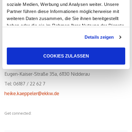
soziale Medien, Werbung und Analysen weiter. Unsere
0
Partner führen diese Informationen möglicherweise mit
weiteren Daten zusammen, die Sie ihnen bereitgestellt
haben oder die sie im Rahmen Ihrer Nutzung der Dienste
gesammelt haben. Sie geben Einwilligung zu unseren
Details zeigen
Cookies, wenn Sie unsere Webseite weiterhin nutzen.
Pfarrerin in der
Kirchengemeinde Windecken
COOKIES ZULASSEN
Eugen-Kaiser-Straße 35a, 61130 Nidderau
Tel: 06187 / 22 62 7
heike.kaeppeler@ekkw.de
Get connected: