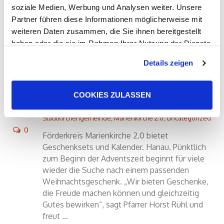
soziale Medien, Werbung und Analysen weiter. Unsere
Partner führen diese Informationen möglicherweise mit
weiteren Daten zusammen, die Sie ihnen bereitgestellt
haben oder die sie im Rahmen Ihrer Nutzung der Dienste
gesammelt haben. Sie geben Einwilligung zu unseren
Details zeigen
22
Cookies, wenn Sie unsere Webseite weiterhin nutzen.
Schenken und gleichzeitig
NOV
Gutes tun
COOKIES ZULASSEN
by
jlink_stadtkirchengemeinde
in
Hanau-Stadtkirchengemeinde
,
Hanau-
Stadtkirchengemeinde
,
Marienkirche 2.0
,
Uncategorized
0
Förderkreis Marienkirche 2.0 bietet
Geschenksets und Kalender. Hanau. Pünktlich
zum Beginn der Adventszeit beginnt für viele
wieder die Suche nach einem passenden
Weihnachtsgeschenk. „Wir bieten Geschenke,
die Freude machen können und gleichzeitig
Gutes bewirken“, sagt Pfarrer Horst Rühl und
freut ...