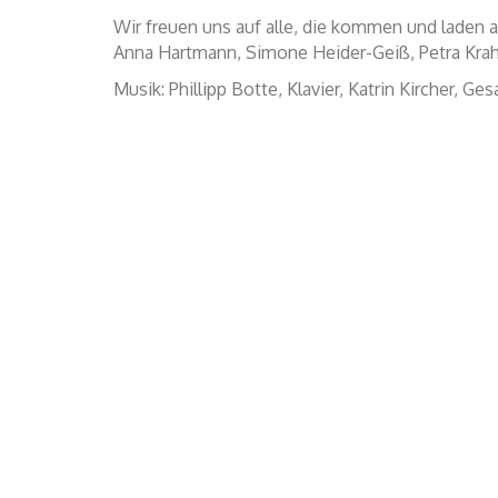
Wir freuen uns auf alle, die kommen und laden 
Anna Hartmann, Simone Heider-Geiß, Petra Krah
Musik: Phillipp Botte, Klavier, Katrin Kircher, G
Evangelische Kirche, Kirchenkreis Hanau
Margit.Zahn@ekkw.de
Katholische Familienbildungsstätte Hanau
info@fbs-hanau.de