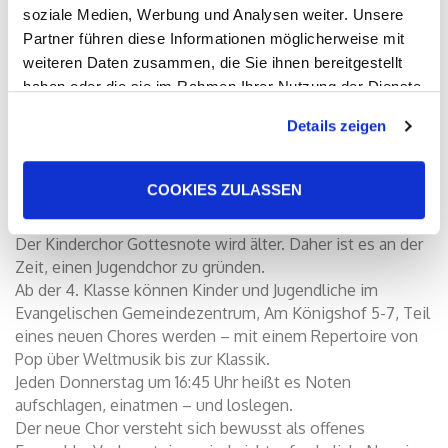
soziale Medien, Werbung und Analysen weiter. Unsere
Partner führen diese Informationen möglicherweise mit
weiteren Daten zusammen, die Sie ihnen bereitgestellt
haben oder die sie im Rahmen Ihrer Nutzung der Dienste
gesammelt haben. Sie geben Einwilligung zu unseren
Details zeigen
Cookies, wenn Sie unsere Webseite weiterhin nutzen.
COOKIES ZULASSEN
Singen verbindet – neuer Jugendchor und der Kinderchor
Gottesnote suchen junge Stimmen in Bergen-Enkheim
Der Kinderchor Gottesnote wird älter. Daher ist es an der
Zeit, einen Jugendchor zu gründen.
Ab der 4. Klasse können Kinder und Jugendliche im
Evangelischen Gemeindezentrum, Am Königshof 5-7, Teil
eines neuen Chores werden – mit einem Repertoire von
Pop über Weltmusik bis zur Klassik.
Jeden Donnerstag um 16:45 Uhr heißt es Noten
aufschlagen, einatmen – und loslegen.
Der neue Chor versteht sich bewusst als offenes