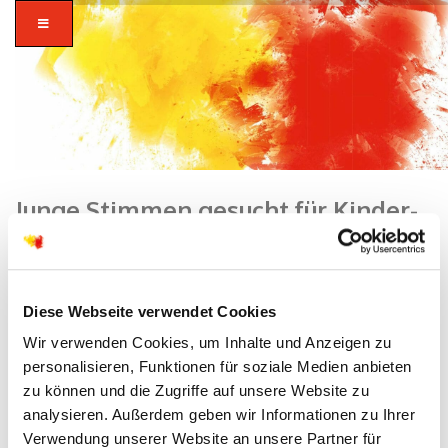
Junge Stimmen gesucht für Kinder-
und Jugendchor
Home
/
Bergen-Enkheim
/ Junge Stimmen gesucht für Kinder- und
Jugendchor
zusammen in
Diese Webseite verwendet Cookies
vielfalt glauben.
Wir verwenden Cookies, um Inhalte und Anzeigen zu
personalisieren, Funktionen für soziale Medien anbieten
zu können und die Zugriffe auf unsere Website zu
analysieren. Außerdem geben wir Informationen zu Ihrer
Verwendung unserer Website an unsere Partner für