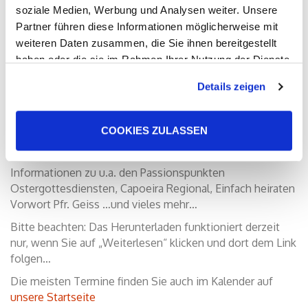
soziale Medien, Werbung und Analysen weiter. Unsere
Partner führen diese Informationen möglicherweise mit
weiteren Daten zusammen, die Sie ihnen bereitgestellt
haben oder die sie im Rahmen Ihrer Nutzung der Dienste
gesammelt haben. Sie geben Einwilligung zu unseren
Details zeigen
Cookies, wenn Sie unsere Webseite weiterhin nutzen.
Ab sofort steht der neue
Gemeindebrief (März 2026
bis Mai 2026)
der Gemeinde Hanau-Kesselstadt zum
COOKIES ZULASSEN
Lesen und runterladen bereit.
Bitte beachten Sie die zahlreichen Termine und
Informationen zu u.a. den Passionspunkten
Ostergottesdiensten, Capoeira Regional, Einfach heiraten
Vorwort Pfr. Geiss …und vieles mehr…
Bitte beachten: Das Herunterladen funktioniert derzeit
nur, wenn Sie auf „Weiterlesen“ klicken und dort dem Link
folgen…
Die meisten Termine finden Sie auch im Kalender auf
unsere Startseite