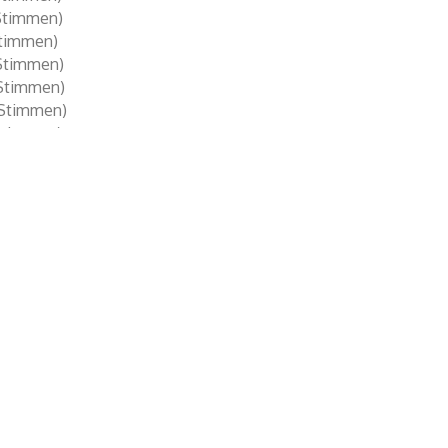
timmen)
Stimmen)
Stimmen)
Stimmen)
Stimmen)
timmen)
rgebnis bestätigt und gratuliert allen Gewählten.
ember um 10:30 Uhr im Gottesdienst in Bergen wird das Erge
irche um 10:30 Uhr am dritten Advent wird der neue Kirchenvors
heim lag bei 16,97 %, in der gesamten Landeskirche bei knapp 
h dem Wahlvorstand für seinen tollen Einsatz am Wahltag und A
n Vorbereitungen und der Durchführung.