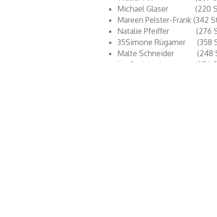
Michael Glaser (220 S
Mareen Pelster-Frank (342 
Natalie Pfeiffer (276 
35Simone Rügamer (358 
Malte Schneider (248 
Jan Steinbach (276 S
Der alte Kirchenvorstand hat das E
Am kommenden Sonntag, den 2. Nov
die einwöchige Einspruchsfrist.
Im Gottesdienst in der Laurentiusk
bisherige noch im Amt.
Die Wahlbeteiligung in Bergen-Enk
%.
Der Kirchenvorstand dankt herzlic
Engagement während der gesamte