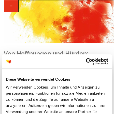
Von Hoffnungen und Hürden:
Podiumsdiskussion zeigt Chancen
und Herausforderungen bei der
Arbeitsmarktintegration von
zusammen in
Geflüchteten auf
Diese Webseite verwendet Cookies
vielfalt glauben.
Wir verwenden Cookies, um Inhalte und Anzeigen zu
Home
/
Dekanat
/
Diakonisches Werk MKK
/ Von Hoffnungen und
personalisieren, Funktionen für soziale Medien anbieten
Hürden: Podiumsdiskussion zeigt Chancen und Herausforderungen
zu können und die Zugriffe auf unsere Website zu
bei der Arbeitsmarktintegration von Geflüchteten auf
analysieren. Außerdem geben wir Informationen zu Ihrer
Verwendung unserer Website an unsere Partner für