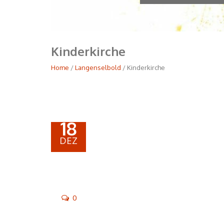
Kinderkirche
Home
/
Langenselbold
/ Kinderkirche
18
DEZ
0