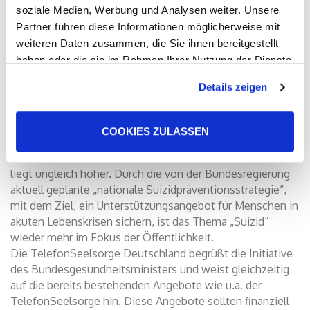
soziale Medien, Werbung und Analysen weiter. Unsere
Partner führen diese Informationen möglicherweise mit
weiteren Daten zusammen, die Sie ihnen bereitgestellt
haben oder die sie im Rahmen Ihrer Nutzung der Dienste
gesammelt haben. Sie geben Einwilligung zu unseren
Details zeigen
Cookies, wenn Sie unsere Webseite weiterhin nutzen.
Suizidprävention ist von Anfang an zentrale Aufgabe der
TelefonSeelsorge.
COOKIES ZULASSEN
Erstmals ist die Zahl der Suizide wieder gestiegen, auf
über 10.000 im Jahr 2022. Die Zahl der Suizidversuche
liegt ungleich höher. Durch die von der Bundesregierung
aktuell geplante „nationale Suizidpräventionsstrategie“,
mit dem Ziel, ein Unterstützungsangebot für Menschen in
akuten Lebenskrisen sichern, ist das Thema „Suizid“
wieder mehr im Fokus der Öffentlichkeit.
Die TelefonSeelsorge Deutschland begrüßt die Initiative
des Bundesgesundheitsministers und weist gleichzeitig
auf die bereits bestehenden Angebote wie u.a. der
TelefonSeelsorge hin. Diese Angebote sollten finanziell