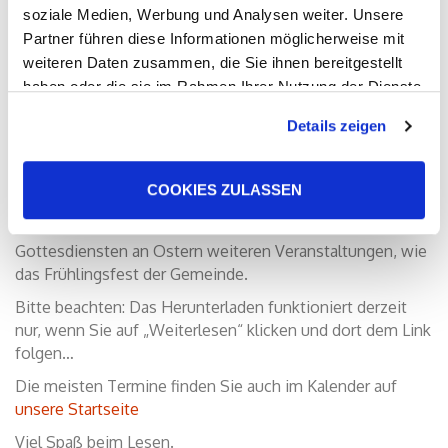
soziale Medien, Werbung und Analysen weiter. Unsere
Partner führen diese Informationen möglicherweise mit
weiteren Daten zusammen, die Sie ihnen bereitgestellt
haben oder die sie im Rahmen Ihrer Nutzung der Dienste
gesammelt haben. Sie geben Einwilligung zu unseren
Details zeigen
Cookies, wenn Sie unsere Webseite weiterhin nutzen.
Ab sofort steht der neue
Gemeindebrief (März 2024
bis Mai 2024)
Gemeinde Hanau-Kesselstadt zum Lesen
COOKIES ZULASSEN
und runterladen bereit.
Bitte beachten Sie die zahlreichen Termine u.a. zu den
Gottesdiensten an Ostern weiteren Veranstaltungen, wie
das Frühlingsfest der Gemeinde.
Bitte beachten: Das Herunterladen funktioniert derzeit
nur, wenn Sie auf „Weiterlesen“ klicken und dort dem Link
folgen…
Die meisten Termine finden Sie auch im Kalender auf
unsere Startseite
Viel Spaß beim Lesen.