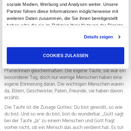
soziale Medien, Werbung und Analysen weiter. Unsere
Partner führen diese Informationen möglicherweise mit
weiteren Daten zusammen, die Sie ihnen bereitgestellt
haben oder die sie im Rahmen Ihrer Nutzung der Dienste
gesammelt haben. Sie geben Einwilligung zu unseren
Details zeigen
Cookies, wenn Sie unsere Webseite weiterhin nutzen.
Wasser auf der Haut spüren, den Segen Gottes erleben
und eintauchen in das Wunschlied, das nur „für dich“
COOKIES ZULASSEN
erklingt. Eine Tauferinnerung ist immer ein individuell
berührender und ergreifender Moment für Täuflinge und
Pfarrerinnen gleichermaßen. Die eigene Taufe, sie war ein
besonderer Tag, doch nur wenige Menschen haben eine
eigene Erinnerung daran. Die wichtigen Menschen waren
da, Eltern, Geschwister, Paten, Freunde, sie haben davon
erzählt.
Die Taufe ist die Zusage Gottes: Du bist gewollt, so wie
du bist. Und so wie du bist, bist du wunderbar. „Gott sagt
bei der Taufe „Ja“ zu einem Menschen und Gott fragt
vorher nicht, ob ein Mensch das auch verdient hat. Es tut