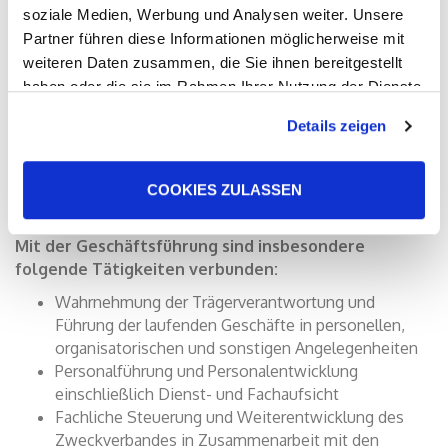
Kindertagesstätten im Evangelischen Kirchenkreis Hanau
soziale Medien, Werbung und Analysen weiter. Unsere
(m/w/d)
Partner führen diese Informationen möglicherweise mit
weiteren Daten zusammen, die Sie ihnen bereitgestellt
unbefristet mit 39,0 Wochenstunden zu besetzen.
haben oder die sie im Rahmen Ihrer Nutzung der Dienste
gesammelt haben. Sie geben Einwilligung zu unseren
Details zeigen
Der Zweckverband Kindertagesstätten umfasst 11
Cookies, wenn Sie unsere Webseite weiterhin nutzen.
Kindertagesstätten auf dem Gebiet des Evangelischen
Kirchenkreises Hanau.
COOKIES ZULASSEN
Mit der Geschäftsführung sind insbesondere
folgende Tätigkeiten verbunden:
Wahrnehmung der Trägerverantwortung und
Führung der laufenden Geschäfte in personellen,
organisatorischen und sonstigen Angelegenheiten
Personalführung und Personalentwicklung
einschließlich Dienst- und Fachaufsicht
Fachliche Steuerung und Weiterentwicklung des
Zweckverbandes in Zusammenarbeit mit den