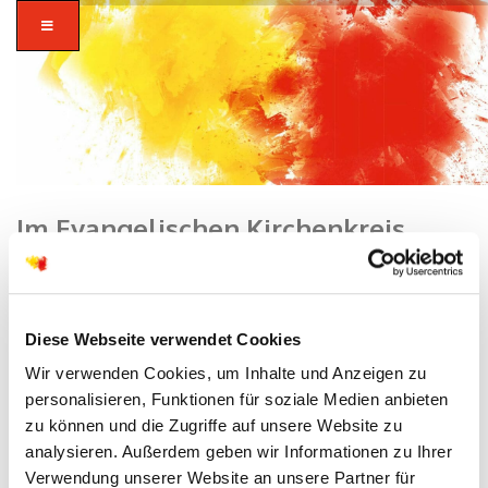
Im Evangelischen Kirchenkreis
Hanau ist zum 01.01.2024 die Stelle
einer Geschäftsführung
Home
/
Dekanat
/ Im Evangelischen Kirchenkreis Hanau ist zum
zusammen in
Diese Webseite verwendet Cookies
01.01.2024 die Stelle einer Geschäftsführung
vielfalt glauben.
Wir verwenden Cookies, um Inhalte und Anzeigen zu
personalisieren, Funktionen für soziale Medien anbieten
zu können und die Zugriffe auf unsere Website zu
analysieren. Außerdem geben wir Informationen zu Ihrer
für den neu zu gründenden Zweckverband
Verwendung unserer Website an unsere Partner für