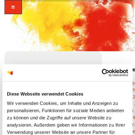
Archiv
ALTSTADT HANAU
Aug
202
zusammen in
Diese Webseite verwendet Cookies
Juli
vielfalt glauben.
Juni
Wir verwenden Cookies, um Inhalte und Anzeigen zu
Mai
personalisieren, Funktionen für soziale Medien anbieten
VERANSTALTUNGEN
Apri
zu können und die Zugriffe auf unsere Website zu
Mär
AN DIESEM ORT
analysieren. Außerdem geben wir Informationen zu Ihrer
Feb
Verwendung unserer Website an unsere Partner für