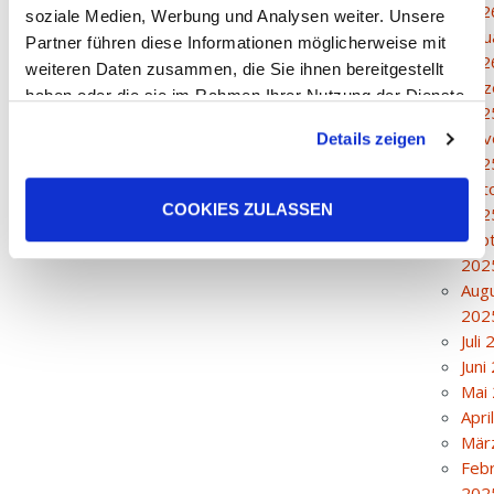
202
soziale Medien, Werbung und Analysen weiter. Unsere
Janu
Partner führen diese Informationen möglicherweise mit
202
weiteren Daten zusammen, die Sie ihnen bereitgestellt
Dez
haben oder die sie im Rahmen Ihrer Nutzung der Dienste
202
gesammelt haben. Sie geben Einwilligung zu unseren
KEINE VERANSTALTUNG
Nov
Details zeigen
Cookies, wenn Sie unsere Webseite weiterhin nutzen.
202
Okt
COOKIES ZULASSEN
202
Sep
202
Aug
202
Juli
Juni
Mai
Apri
Mär
Feb
202